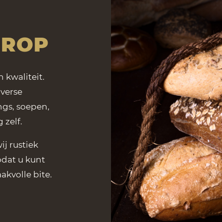
OROP
 kwaliteit.
verse
ngs, soepen,
zelf.
j rustiek
odat u kunt
kvolle bite.