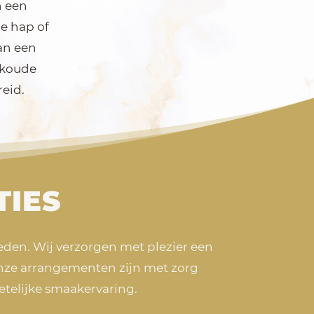
n een
le hap of
Van een
 koude
reid.
TIES
eden. Wij verzorgen met plezier een
nze arrangementen zijn met zorg
telijke smaakervaring.