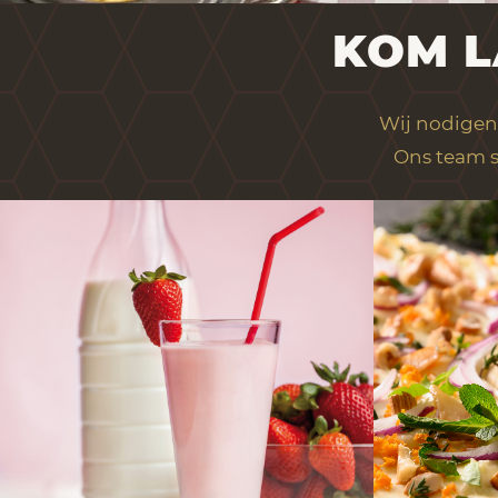
KOM L
Wij nodigen 
Ons team s