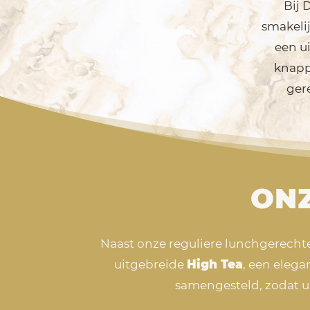
Bij 
smakelij
een ui
knapp
gere
ONZ
Naast onze reguliere lunchgerechte
uitgebreide
High Tea
, een eleg
samengesteld, zodat u