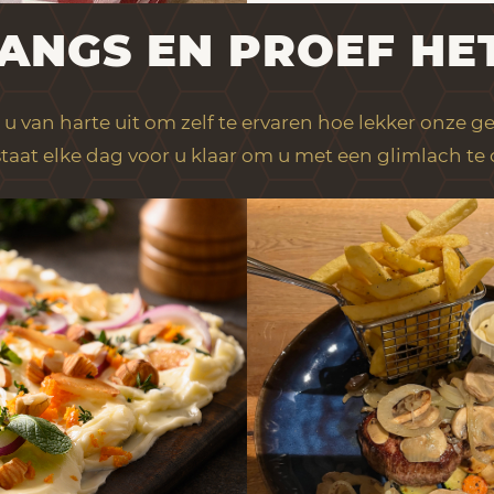
ANGS EN PROEF HET
u van harte uit om zelf te ervaren hoe lekker onze ge
taat elke dag voor u klaar om u met een glimlach te