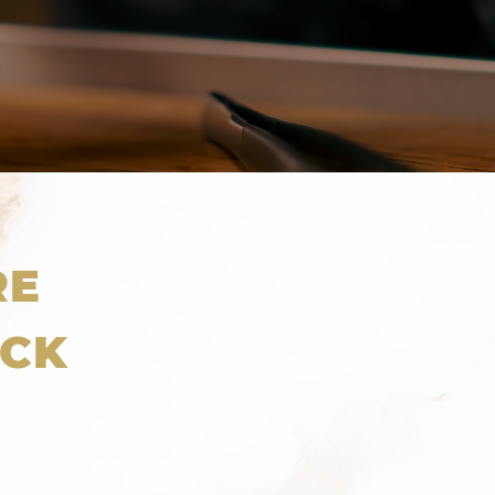
RE
UCK