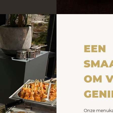
EEN
SMA
OM V
GENI
Onze menukaa