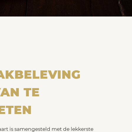
AKBELEVING
AN TE
ETEN
rt is samengesteld met de lekkerste