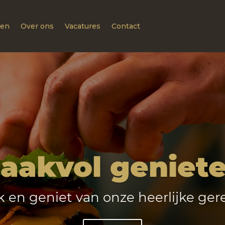
ien
Over ons
Vacatures
Contact
aakvol genieten
 en geniet van onze heerlijke ger