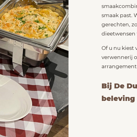
smaakcombinat
smaak past. W
gerechten, zo
dieetwensen 
Of u nu kiest
verwennerij o
arrangemente
Bij De Du
beleving 